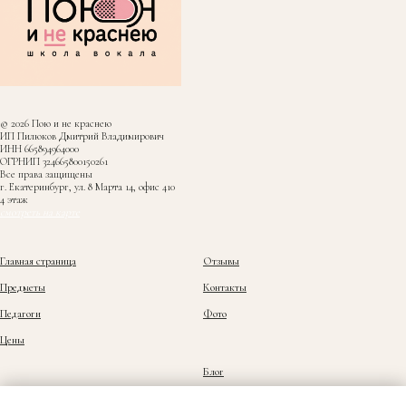
© 2026 Пою и не краснею
ИП Пилюков Дмитрий Владимирович
ИНН 665894964000
ОГРНИП 324665800150261
Все права защищены
г. Екатеринбург, ул. 8 Марта 14, офис 410
4 этаж
смотреть на карте
Главная страница
Отзывы
Предметы
Контакты
Педагоги
Фото
Цены
Блог
Политика конфиденциальности